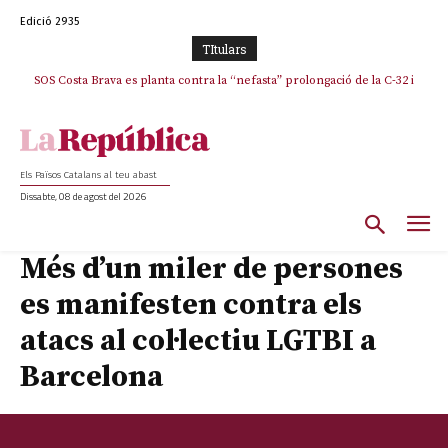
Edició 2935
TItulars
SOS Costa Brava es planta contra la “nefasta” prolongació de la C-32 i
La memòria viva de Josep Sunyol uneix l’esport i la cultura en un emotiu
homenatge a Guadarrama pel seu 90è aniversari
n’exigeix la retirada immediata
Els Països Catalans al teu abast
Dissabte, 08 de agost del 2026
Més d’un miler de persones
es manifesten contra els
atacs al col·lectiu LGTBI a
Barcelona