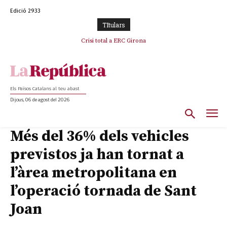
Edició 2933
TItulars
Crisi total a ERC Girona
Els Països Catalans al teu abast
Dijous, 06 de agost del 2026
Més del 36% dels vehicles
previstos ja han tornat a
l’àrea metropolitana en
l’operació tornada de Sant
Joan