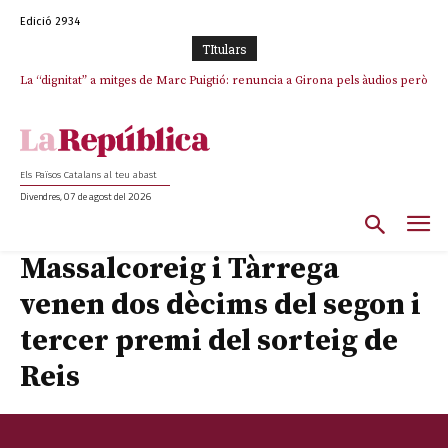
Edició 2934
TItulars
La “dignitat” a mitges de Marc Puigtió: renuncia a Girona pels àudios però
s’aferra als càrrecs remunerats de Sant Julià i el Consell Comarcal
Els Països Catalans al teu abast
Divendres, 07 de agost del 2026
Massalcoreig i Tàrrega
venen dos dècims del segon i
tercer premi del sorteig de
Reis