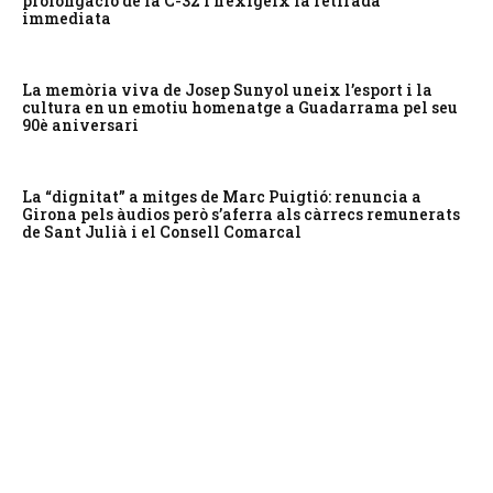
prolongació de la C-32 i n’exigeix la retirada
immediata
La memòria viva de Josep Sunyol uneix l’esport i la
cultura en un emotiu homenatge a Guadarrama pel seu
90è aniversari
La “dignitat” a mitges de Marc Puigtió: renuncia a
Girona pels àudios però s’aferra als càrrecs remunerats
de Sant Julià i el Consell Comarcal