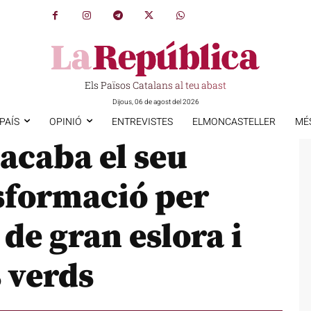
Els Països Catalans al teu abast
Dijous, 06 de agost del 2026
PAÍS
OPINIÓ
ENTREVISTES
ELMONCASTELLER
MÉ
 acaba el seu
sformació per
de gran eslora i
s verds