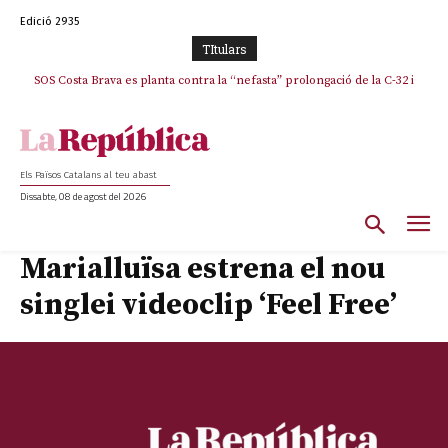
Edició 2935
TItulars
SOS Costa Brava es planta contra la “nefasta” prolongació de la C-32 i
n’exigeix la retirada immediata
Els Països Catalans al teu abast
Dissabte, 08 de agost del 2026
Marialluïsa estrena el nou
singlei videoclip ‘Feel Free’