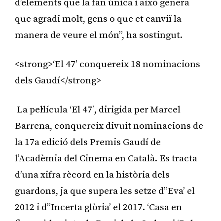
d’elements que la fan única i això genera
que agradi molt, gens o que et canviï la
manera de veure el món”, ha sostingut.
<strong>‘El 47’ conquereix 18 nominacions
dels Gaudí</strong>
La pel·lícula ‘El 47′, dirigida per Marcel
Barrena, conquereix divuit nominacions de
la 17a edició dels Premis Gaudí de
l’Acadèmia del Cinema en Català. Es tracta
d’una xifra rècord en la història dels
guardons, ja que supera les setze d”Eva’ el
2012 i d”Incerta glòria’ el 2017. ‘Casa en