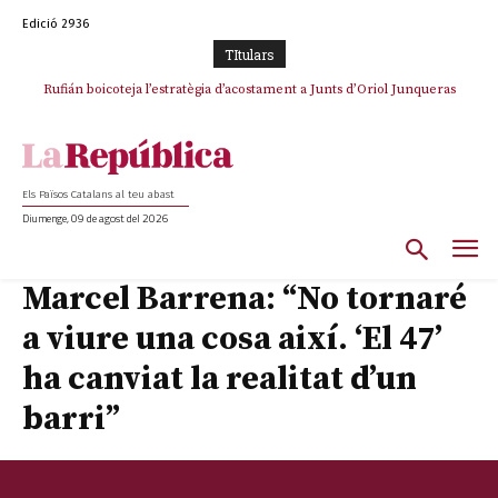
Edició 2936
TItulars
Rufián boicoteja l’estratègia d’acostament a Junts d’Oriol Junqueras
Rufián dinamita la unitat independentista amb un atac frontal al retorn
de Puigdemont
Els Països Catalans al teu abast
Diumenge, 09 de agost del 2026
Marcel Barrena: “No tornaré
a viure una cosa així. ‘El 47’
ha canviat la realitat d’un
barri”