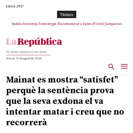
Edició 2937
TItulars
Rufián boicoteja l’estratègia d’acostament a Junts d’Oriol Junqueras
Els Països Catalans al teu abast
Dilluns, 10 de agost del 2026
Mainat es mostra “satisfet”
perquè la sentència prova
que la seva exdona el va
intentar matar i creu que no
recorrerà