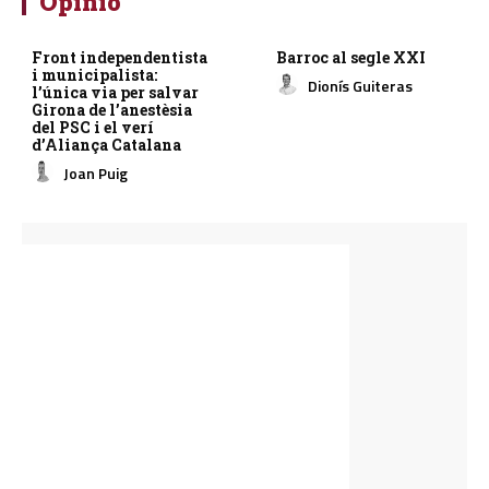
Opinió
Front independentista
Barroc al segle XXI
i municipalista:
Dionís Guiteras
l’única via per salvar
Girona de l’anestèsia
del PSC i el verí
d’Aliança Catalana
Joan Puig