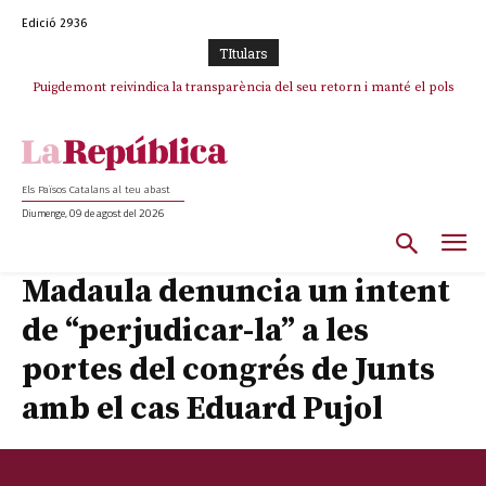
Edició 2936
TItulars
Puigdemont reivindica la transparència del seu retorn i manté el pols
Portugal acusa Espanya de provocar un “efecte crida” massiu per la seva
ferm per la plena llibertat dels encausats
“manca de regulació” migratòria
Els Països Catalans al teu abast
Diumenge, 09 de agost del 2026
Madaula denuncia un intent
de “perjudicar-la” a les
portes del congrés de Junts
amb el cas Eduard Pujol