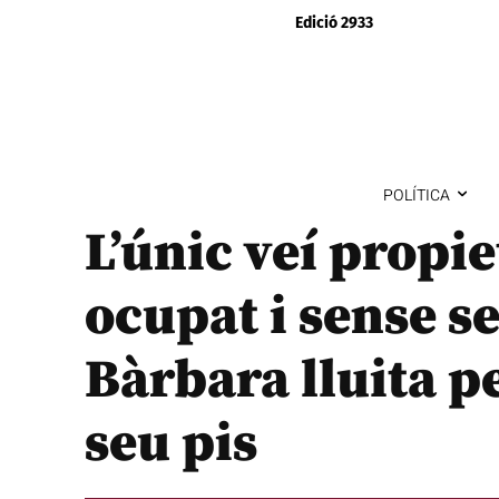
Edició 2933
POLÍTICA
L’únic veí propie
ocupat i sense s
Bàrbara lluita p
seu pis