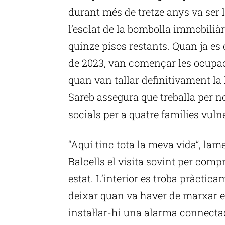
durant més de tretze anys va ser l
l’esclat de la bombolla immobiliàri
quinze pisos restants. Quan ja es
de 2023, van començar les ocupac
quan van tallar definitivament la 
Sareb assegura que treballa per n
socials per a quatre famílies vul
“Aquí tinc tota la meva vida”, lam
Balcells el visita sovint per comp
estat. L’interior es troba pràctica
deixar quan va haver de marxar el
instal·lar-hi una alarma connect