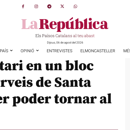
Els Països Catalans al teu abast
Dijous, 06 de agost del 2026
PAÍS
OPINIÓ
ENTREVISTES
ELMONCASTELLER
MÉ
tari en un bloc
erveis de Santa
er poder tornar al