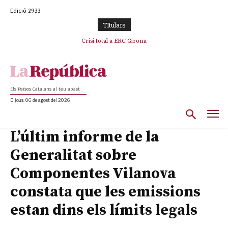
Edició 2933
TItulars
L’abandonament de les seleccions catalanes per part de la UFEC
Crisi total a ERC Girona
espanyolitza l’esport del país
Els Països Catalans al teu abast
Dijous, 06 de agost del 2026
L’últim informe de la
Generalitat sobre
Componentes Vilanova
constata que les emissions
estan dins els límits legals