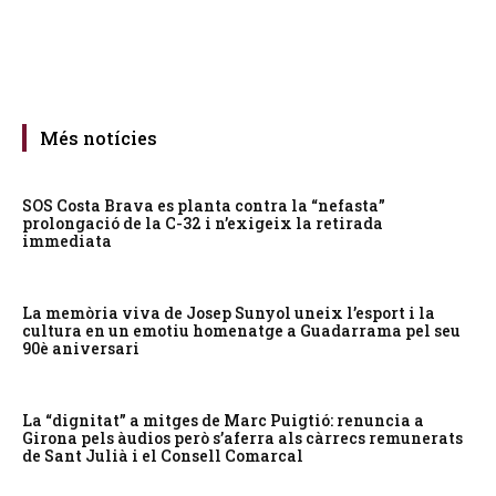
Més notícies
SOS Costa Brava es planta contra la “nefasta”
prolongació de la C-32 i n’exigeix la retirada
immediata
La memòria viva de Josep Sunyol uneix l’esport i la
cultura en un emotiu homenatge a Guadarrama pel seu
90è aniversari
La “dignitat” a mitges de Marc Puigtió: renuncia a
Girona pels àudios però s’aferra als càrrecs remunerats
de Sant Julià i el Consell Comarcal