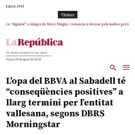
Edició 2933
TItulars
La “dignitat” a mitges de Marc Puigtió: renuncia a Girona pels àudios però
s’aferra als càrrecs remunerats de Sant Julià i el Consell Comarcal
Els Països Catalans al teu abast
Dijous, 06 de agost del 2026
L’opa del BBVA al Sabadell té
“conseqüències positives” a
llarg termini per l’entitat
vallesana, segons DBRS
Morningstar