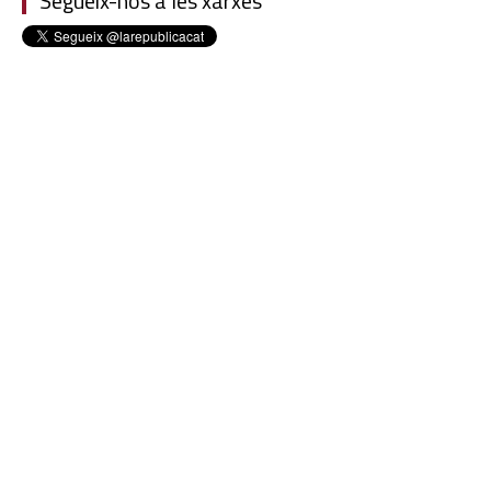
Segueix-nos a les xarxes