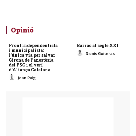
Opinió
Front independentista
Barroc al segle XXI
i municipalista:
Dionís Guiteras
l’única via per salvar
Girona de l’anestèsia
del PSC i el verí
d’Aliança Catalana
Joan Puig