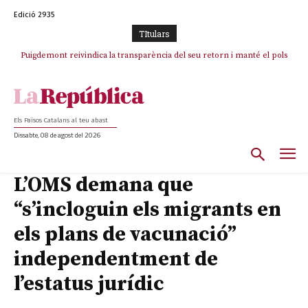
Edició 2935
TItulars
Puigdemont reivindica la transparència del seu retorn i manté el pols
ferm per la plena llibertat dels encausats
Els Països Catalans al teu abast
Dissabte, 08 de agost del 2026
L’OMS demana que
“s’incloguin els migrants en
els plans de vacunació”
independentment de
l’estatus jurídic