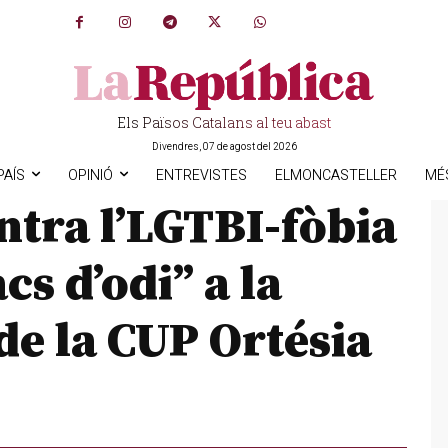
Els Països Catalans al teu abast
Divendres, 07 de agost del 2026
PAÍS
OPINIÓ
ENTREVISTES
ELMONCASTELLER
MÉ
ntra l’LGTBI-fòbia
cs d’odi” a la
de la CUP Ortésia