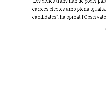
“Les dones trans han de poder part
càrrecs electes amb plena igualtat
candidates”, ha opinat l’Observato
P