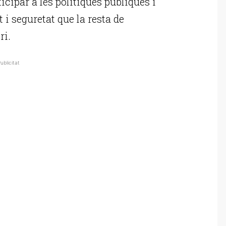
icipar a les polítiques públiques i
 i seguretat que la resta de
ri.
ublicitat