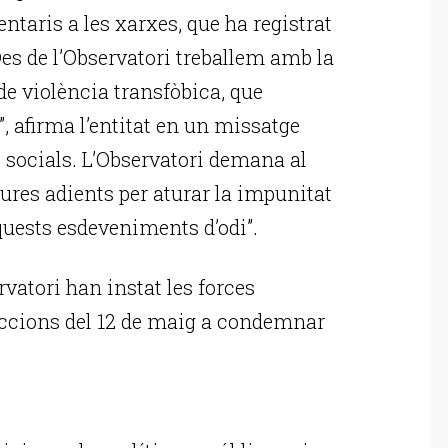
entaris a les xarxes, que ha registrat
Des de l’Observatori treballem amb la
de violència transfòbica, que
, afirma l’entitat en un missatge
s socials. L’Observatori demana al
ures adients per aturar la impunitat
quests esdeveniments d’odi”.
rvatori han instat les forces
leccions del 12 de maig a condemnar
ublicitat