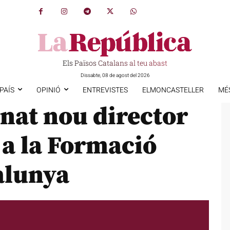
Els Països Catalans al teu abast
Dissabte, 08 de agost del 2026
PAÍS
OPINIÓ
ENTREVISTES
ELMONCASTELLER
MÉ
nat nou director
 a la Formació
alunya