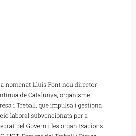
a nomenat Lluís Font nou director
ontínua de Catalunya, organisme
sa i Treball, que impulsa i gestiona
ció laboral subvencionats per a
tegrat pel Govern i les organitzacions
O, UGT, Foment del Treball i Pimec.