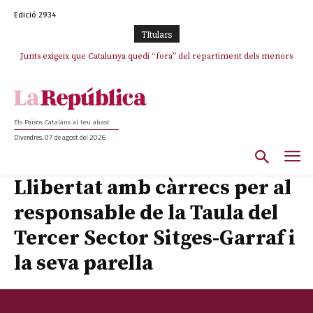
Edició 2934
TItulars
Junts exigeix que Catalunya quedi “fora” del repartiment dels menors
migrants de Ceuta
Els Països Catalans al teu abast
Divendres, 07 de agost del 2026
Llibertat amb càrrecs per al
responsable de la Taula del
Tercer Sector Sitges-Garraf i
la seva parella