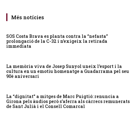
Més notícies
SOS Costa Brava es planta contra la “nefasta”
prolongació de la C-32 i n’exigeix la retirada
immediata
La memòria viva de Josep Sunyol uneix l’esport i la
cultura en un emotiu homenatge a Guadarrama pel seu
90è aniversari
La “dignitat” a mitges de Marc Puigtió: renuncia a
Girona pels àudios però s’aferra als càrrecs remunerats
de Sant Julià i el Consell Comarcal