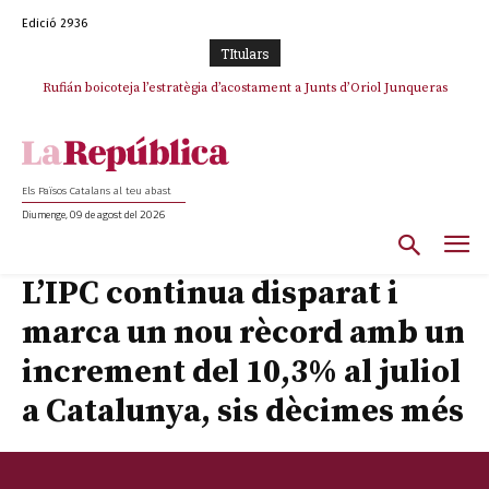
Edició 2936
TItulars
Rufián boicoteja l’estratègia d’acostament a Junts d’Oriol Junqueras
Rufián dinamita la unitat independentista amb un atac frontal al retorn
de Puigdemont
Els Països Catalans al teu abast
Diumenge, 09 de agost del 2026
L’IPC continua disparat i
marca un nou rècord amb un
increment del 10,3% al juliol
a Catalunya, sis dècimes més