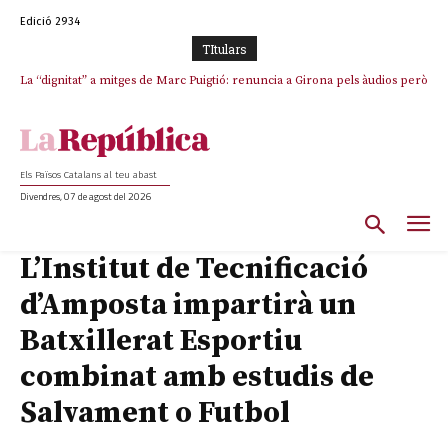
Edició 2934
TItulars
La “dignitat” a mitges de Marc Puigtió: renuncia a Girona pels àudios però
s’aferra als càrrecs remunerats de Sant Julià i el Consell Comarcal
Els Països Catalans al teu abast
Divendres, 07 de agost del 2026
L’Institut de Tecnificació
d’Amposta impartirà un
Batxillerat Esportiu
combinat amb estudis de
Salvament o Futbol