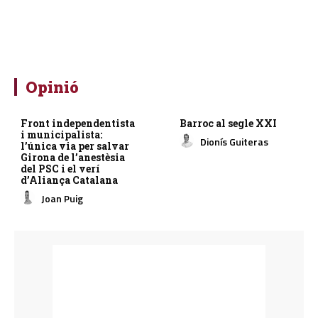
Opinió
Front independentista
Barroc al segle XXI
i municipalista:
Dionís Guiteras
l’única via per salvar
Girona de l’anestèsia
del PSC i el verí
d’Aliança Catalana
Joan Puig