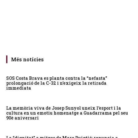
Més notícies
SOS Costa Brava es planta contra la “nefasta”
prolongació de la C-32 i n’exigeix la retirada
immediata
La memòria viva de Josep Sunyol uneix l’esport i la
cultura en un emotiu homenatge a Guadarrama pel seu
90è aniversari
La “dignitat” a mitges de Marc Puigtió: renuncia a