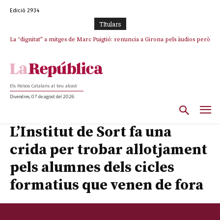
Edició 2934
TItulars
La “dignitat” a mitges de Marc Puigtió: renuncia a Girona pels àudios però
s’aferra als càrrecs remunerats de Sant Julià i el Consell Comarcal
Els Països Catalans al teu abast
Divendres, 07 de agost del 2026
L’Institut de Sort fa una
crida per trobar allotjament
pels alumnes dels cicles
formatius que venen de fora