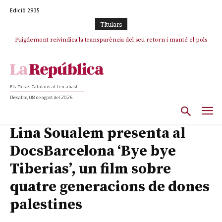
Edició 2935
TItulars
Puigdemont reivindica la transparència del seu retorn i manté el pols
ferm per la plena llibertat dels encausats
Els Països Catalans al teu abast
Dissabte, 08 de agost del 2026
Lina Soualem presenta al
DocsBarcelona ‘Bye bye
Tiberias’, un film sobre
quatre generacions de dones
palestines