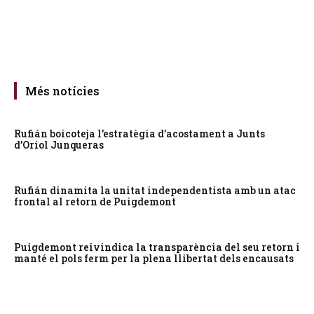
Més notícies
Rufián boicoteja l’estratègia d’acostament a Junts
d’Oriol Junqueras
Rufián dinamita la unitat independentista amb un atac
frontal al retorn de Puigdemont
Puigdemont reivindica la transparència del seu retorn i
manté el pols ferm per la plena llibertat dels encausats