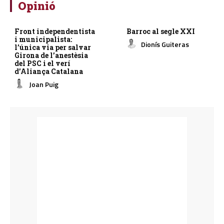
Opinió
Front independentista
Barroc al segle XXI
i municipalista:
Dionís Guiteras
l’única via per salvar
Girona de l’anestèsia
del PSC i el verí
d’Aliança Catalana
Joan Puig