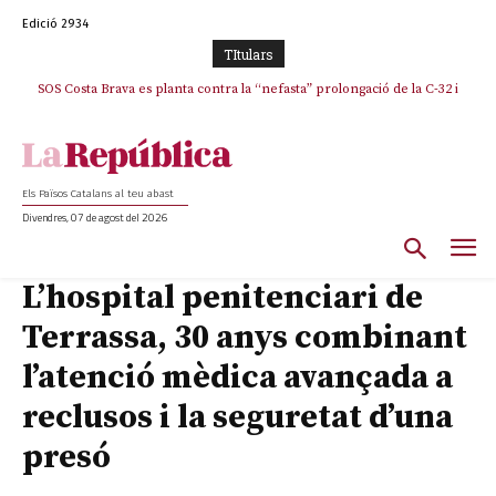
Edició 2934
TItulars
SOS Costa Brava es planta contra la “nefasta” prolongació de la C-32 i
n’exigeix la retirada immediata
Els Països Catalans al teu abast
Divendres, 07 de agost del 2026
L’hospital penitenciari de
Terrassa, 30 anys combinant
l’atenció mèdica avançada a
reclusos i la seguretat d’una
presó