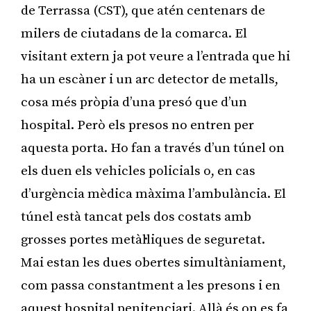
de Terrassa (CST), que atén centenars de
milers de ciutadans de la comarca. El
visitant extern ja pot veure a l’entrada que hi
ha un escàner i un arc detector de metalls,
cosa més pròpia d’una presó que d’un
hospital. Però els presos no entren per
aquesta porta. Ho fan a través d’un túnel on
els duen els vehicles policials o, en cas
d’urgència mèdica màxima l’ambulància. El
túnel està tancat pels dos costats amb
grosses portes metàl·liques de seguretat.
Mai estan les dues obertes simultàniament,
com passa constantment a les presons i en
aquest hospital penitenciari. Allà és on es fa