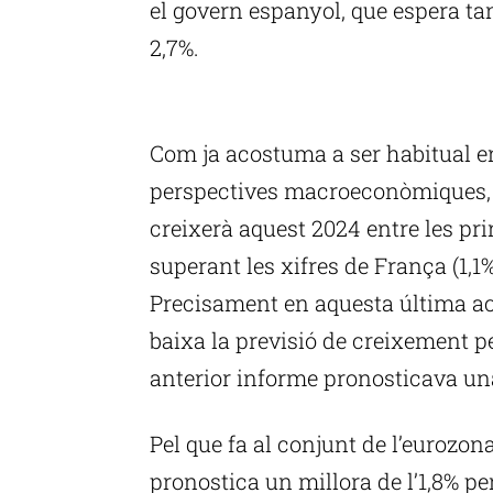
el govern espanyol, que espera ta
2,7%.
P
Com ja acostuma a ser habitual en
perspectives macroeconòmiques, 
creixerà aquest 2024 entre les pri
superant les xifres de França (1,1%
Precisament en aquesta última actu
baixa la previsió de creixement pe
anterior informe pronosticava una
Pel que fa al conjunt de l’eurozon
pronostica un millora de l’1,8% p