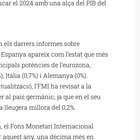
ncar el 2024 amb una alça del PIB del
ublicitat
 els darrers informes sobre
Espanya apareix com l’estat que més
ncipals potències de l’eurozona,
), Itàlia (0,7%) i Alemanya (0%).
alització, l’FMI ha revisat a la
r al país germànic, ja que en el seu
 lleugera millora del 0,2%.
a, el Fons Monetari Internacional
er aquest any, una dècima més en