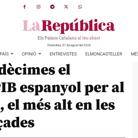
Els Països Catalans al teu abast
Divendres, 07 de agost del 2026
PAÍS
OPINIÓ
ENTREVISTES
ELMONCASTELLER
MÉ
 dècimes el
IB espanyol per al
, el més alt en les
çades