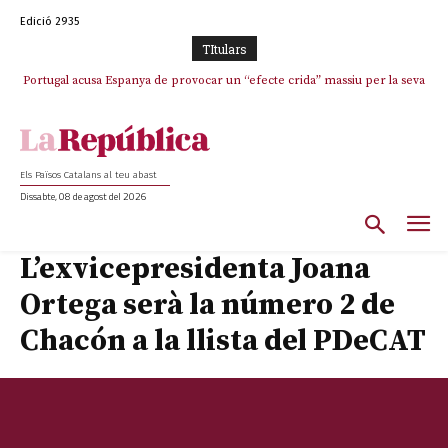
Edició 2935
TItulars
Portugal acusa Espanya de provocar un “efecte crida” massiu per la seva
“manca de regulació” migratòria
Els Països Catalans al teu abast
Dissabte, 08 de agost del 2026
L’exvicepresidenta Joana
Ortega serà la número 2 de
Chacón a la llista del PDeCAT