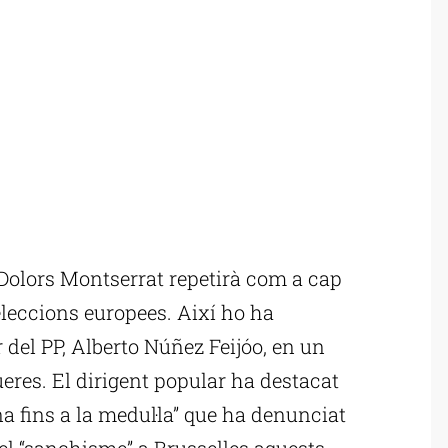
Dolors Montserrat repetirà com a cap
 eleccions europees. Així ho ha
 del PP, Alberto Núñez Feijóo, en un
res. El dirigent popular ha destacat
a fins a la medul·la” que ha denunciat
el “sanchisme” a Brussel·les aquests