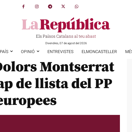
Els Països Catalans al teu abast
Divendres, 07 de agost del 2026
PAÍS
OPINIÓ
ENTREVISTES
ELMONCASTELLER
MÉ
Dolors Montserrat
p de llista del PP
 europees