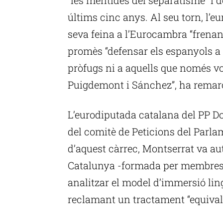
últims cinc anys. Al seu torn, l’e
seva feina a l’Eurocambra “frenant
promès “defensar els espanyols a 
pròfugs ni a aquells que només v
Puigdemont i Sánchez”, ha remarca
L’eurodiputada catalana del PP Do
del comitè de Peticions del Parla
d’aquest càrrec, Montserrat va au
Catalunya -formada per membres de
analitzar el model d’immersió ling
reclamant un tractament “equivalen