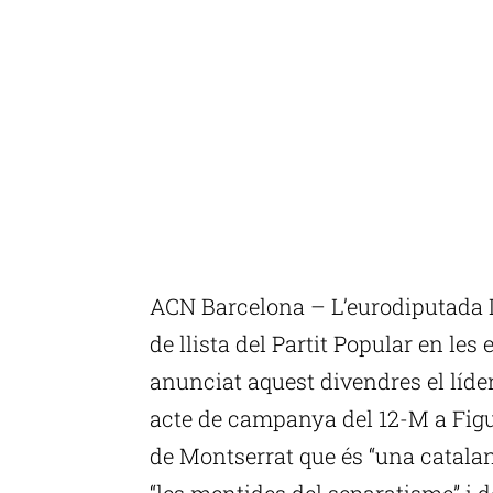
ACN Barcelona – L’eurodiputada 
de llista del Partit Popular en les
anunciat aquest divendres el líder
acte de campanya del 12-M a Figue
de Montserrat que és “una catalan
“les mentides del separatisme” i d