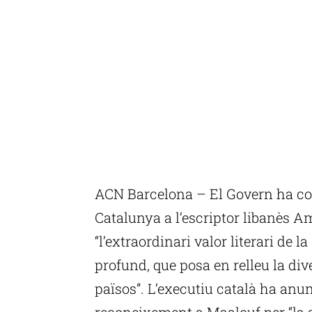
ACN Barcelona – El Govern ha con
Catalunya a l’escriptor libanès 
“l’extraordinari valor literari de 
profund, que posa en relleu la dive
països”. L’executiu català ha anu
reconeixement a Maalouf per “la s