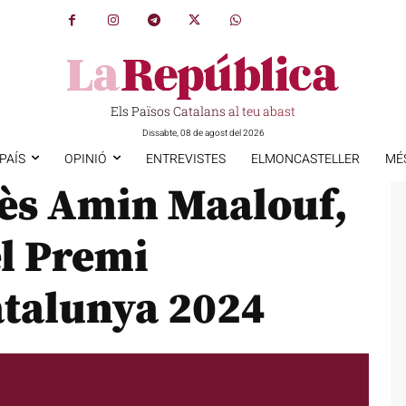
Els Països Catalans al teu abast
Dissabte, 08 de agost del 2026
PAÍS
OPINIÓ
ENTREVISTES
ELMONCASTELLER
MÉ
nès Amin Maalouf,
l Premi
atalunya 2024