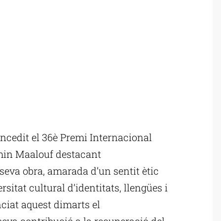
cedit el 36è Premi Internacional
Amin Maalouf destacant
la seva obra, amarada d’un sentit ètic
rsitat cultural d’identitats, llengües i
nciat aquest dimarts el
eva contribució a la recuperació del