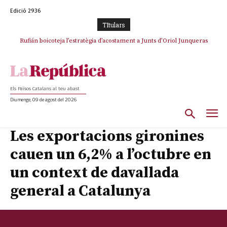
Edició 2936
TItulars
Rufián boicoteja l’estratègia d’acostament a Junts d’Oriol Junqueras
Rufián dinamita la unitat independentista amb un atac frontal al retorn
de Puigdemont
Els Països Catalans al teu abast
Diumenge, 09 de agost del 2026
Les exportacions gironines
cauen un 6,2% a l’octubre en
un context de davallada
general a Catalunya