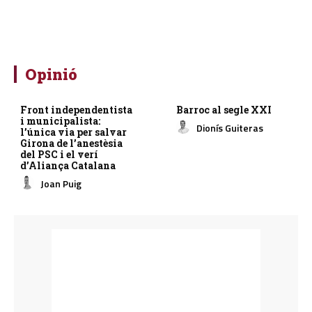
Opinió
Front independentista
Barroc al segle XXI
i municipalista:
Dionís Guiteras
l’única via per salvar
Girona de l’anestèsia
del PSC i el verí
d’Aliança Catalana
Joan Puig