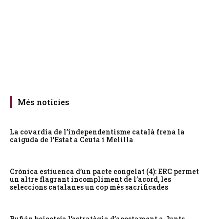
Més notícies
La covardia de l’independentisme català frena la
caiguda de l’Estat a Ceuta i Melilla
Crònica estiuenca d’un pacte congelat (4): ERC permet
un altre flagrant incompliment de l’acord, les
seleccions catalanes un cop més sacrificades
Rufián boicoteja l’estratègia d’acostament a Junts