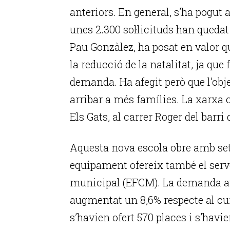
anteriors. En general, s’ha pogut
unes 2.300 sol·licituds han quedat
Pau Gonzàlez, ha posat en valor q
la reducció de la natalitat, ja que
demanda. Ha afegit però que l’obj
arribar a més famílies. La xarxa
Els Gats, al carrer Roger del barri
Aquesta nova escola obre amb set 
equipament ofereix també el serve
municipal (EFCM). La demanda ate
augmentat un 8,6% respecte al cur
s’havien ofert 570 places i s’havie