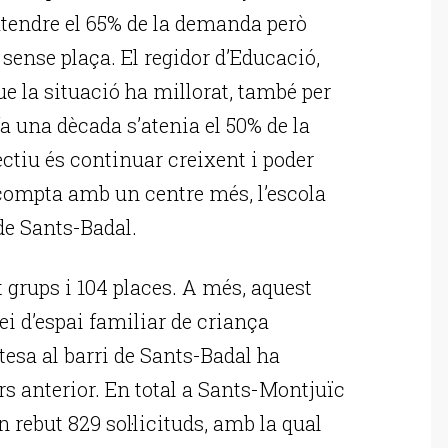
 atendre el 65% de la demanda però
 sense plaça. El regidor d’Educació,
ue la situació ha millorat, també per
 fa una dècada s’atenia el 50% de la
ectiu és continuar creixent i poder
 compta amb un centre més, l’escola
 de Sants-Badal.
grups i 104 places. A més, aquest
i d’espai familiar de criança
sa al barri de Sants-Badal ha
s anterior. En total a Sants-Montjuïc
n rebut 829 sol·licituds, amb la qual