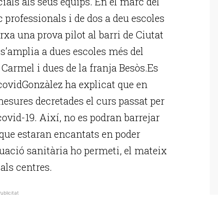
cials als seus equips. En el marc del
c professionals i de dos a deu escoles
rxa una prova pilot al barri de Ciutat
a s’amplia a dues escoles més del
 Carmel i dues de la franja Besòs.Es
covidGonzàlez ha explicat que en
esures decretades el curs passat per
covid-19. Així, no es podran barrejar
t que estaran encantats en poder
tuació sanitària ho permeti, el mateix
 als centres.
ublicitat