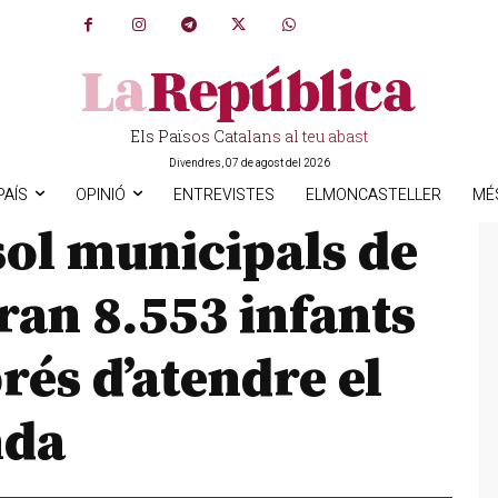
Els Països Catalans al teu abast
Divendres, 07 de agost del 2026
PAÍS
OPINIÓ
ENTREVISTES
ELMONCASTELLER
MÉ
sol municipals de
ran 8.553 infants
rés d’atendre el
nda