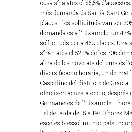
cosa s’ha atès el 65,5% d’aquestes.
més demanda és Sarrià-Sant Gervasi
places i les sol·licituds van ser 3
demanda és a l’Eixample, un 47% 
sol·licituds per a 452 places. Una 
s’han atès el 52,1% de les 706 dem
altra de les novetats del curs és l
diversificació horària, un de matí 
Caspolino del districte de Gràcia
ofereixen aquesta opció, després de
Germanetes de l’Eixample. L’horari
i el de tarda de 15 a 19.00 hores.
escoles bressol municipals incor