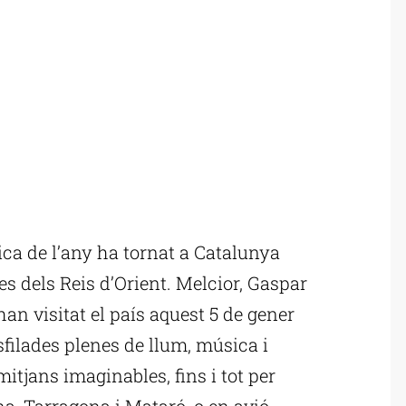
a de l’any ha tornat a Catalunya
s dels Reis d’Orient. Melcior, Gaspar
 han visitat el país aquest 5 de gener
sfilades plenes de llum, música i
mitjans imaginables, fins i tot per
a, Tarragona i Mataró, o en avió,