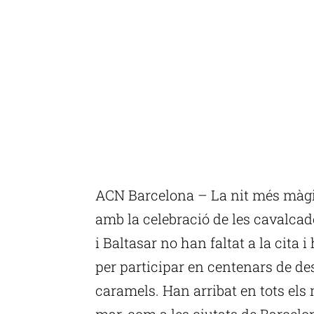
ACN Barcelona – La nit més màgic
amb la celebració de les cavalcade
i Baltasar no han faltat a la cita i
per participar en centenars de de
caramels. Han arribat en tots els 
mar, com a les ciutats de Barcelon