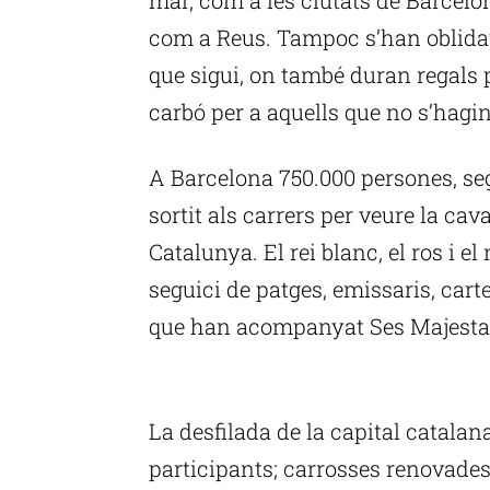
com a Reus. Tampoc s’han oblidat 
que sigui, on també duran regals 
carbó per a aquells que no s’hagin
A Barcelona 750.000 persones, se
sortit als carrers per veure la ca
Catalunya. El rei blanc, el ros i 
seguici de patges, emissaris, cart
que han acompanyat Ses Majestats
P
La desfilada de la capital catal
participants; carrosses renovades