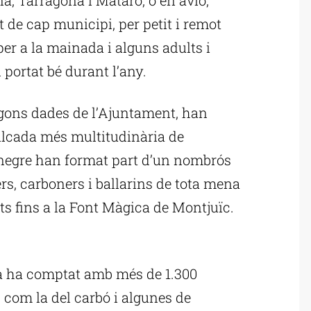
de cap municipi, per petit i remot
per a la mainada i alguns adults i
 portat bé durant l’any.
gons dades de l’Ajuntament, han
valcada més multitudinària de
el negre han format part d’un nombrós
ers, carboners i ballarins de tota mena
 fins a la Font Màgica de Montjuïc.
ublicitat
ana ha comptat amb més de 1.300
 com la del carbó i algunes de