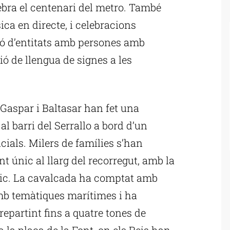
bra el centenari del metro. També
ica en directe, i celebracions
ció d’entitats amb persones amb
ió de llengua de signes a les
 Gaspar i Baltasar han fet una
l barri del Serrallo a bord d’un
cials. Milers de famílies s’han
 únic al llarg del recorregut, amb la
ic. La cavalcada ha comptat amb
mb temàtiques marítimes i ha
 repartint fins a quatre tones de
 la plaça de la Font, on els Reis han