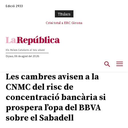
Edició 2933
TItulars
L’abandonament de les seleccions catalanes per part de la UFEC
Crisi total a ERC Girona
espanyolitza l’esport del país
Els Països Catalans al teu abast
Dijous, 06 de agost del 2026
Les cambres avisen a la
CNMC del risc de
concentració bancària si
prospera l’opa del BBVA
sobre el Sabadell