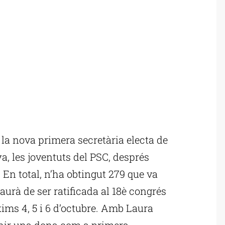
la nova primera secretària electa de
a, les joventuts del PSC, després
 En total, n’ha obtingut 279 que va
aurà de ser ratificada al 18è congrés
xims 4, 5 i 6 d’octubre. Amb Laura
tenir una dona com a primera