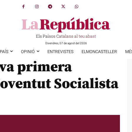
Els Països Catalans al teu abast
Divendres, 07 de agost del 2026
PAÍS
OPINIÓ
ENTREVISTES
ELMONCASTELLER
MÉ
ova primera
Joventut Socialista