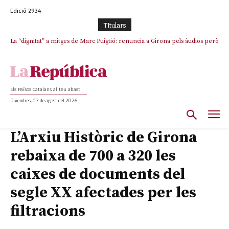
Edició 2934
TItulars
La “dignitat” a mitges de Marc Puigtió: renuncia a Girona pels àudios però
s’aferra als càrrecs remunerats de Sant Julià i el Consell Comarcal
Els Països Catalans al teu abast
Divendres, 07 de agost del 2026
L’Arxiu Històric de Girona
rebaixa de 700 a 320 les
caixes de documents del
segle XX afectades per les
filtracions