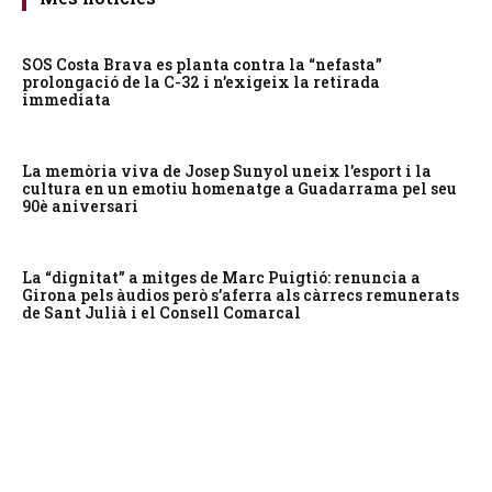
SOS Costa Brava es planta contra la “nefasta”
prolongació de la C-32 i n’exigeix la retirada
immediata
La memòria viva de Josep Sunyol uneix l’esport i la
cultura en un emotiu homenatge a Guadarrama pel seu
90è aniversari
La “dignitat” a mitges de Marc Puigtió: renuncia a
Girona pels àudios però s’aferra als càrrecs remunerats
de Sant Julià i el Consell Comarcal