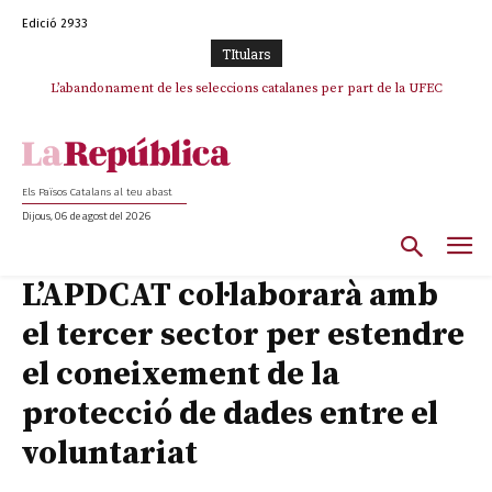
Edició 2933
TItulars
L’abandonament de les seleccions catalanes per part de la UFEC
espanyolitza l’esport del país
Els Països Catalans al teu abast
Dijous, 06 de agost del 2026
L’APDCAT col·laborarà amb
el tercer sector per estendre
el coneixement de la
protecció de dades entre el
voluntariat