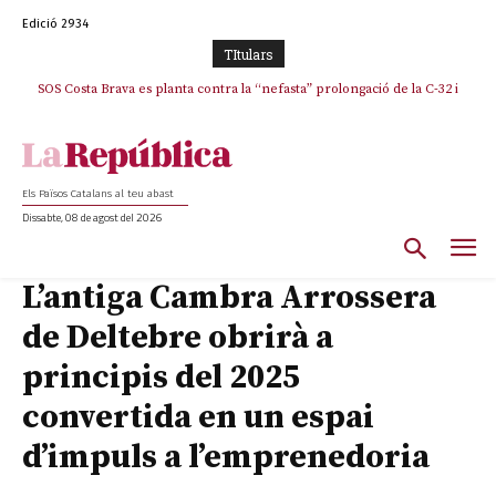
Edició 2934
TItulars
SOS Costa Brava es planta contra la “nefasta” prolongació de la C-32 i
n’exigeix la retirada immediata
Els Països Catalans al teu abast
Dissabte, 08 de agost del 2026
L’antiga Cambra Arrossera
de Deltebre obrirà a
principis del 2025
convertida en un espai
d’impuls a l’emprenedoria