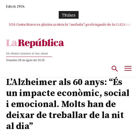
Edició 2934
TItulars
La memòria viva de Josep Sunyol uneix l’esport i la cultura en un emotiu
homenatge a Guadarrama pel seu 90è aniversari
Els Països Catalans al teu abast
Dissabte, 08 de agost del 2026
L’Alzheimer als 60 anys: “És
un impacte econòmic, social
i emocional. Molts han de
deixar de treballar de la nit
al dia”