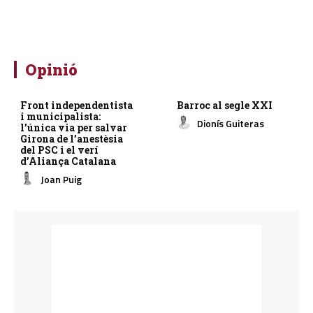
Opinió
Front independentista
Barroc al segle XXI
i municipalista:
Dionís Guiteras
l’única via per salvar
Girona de l’anestèsia
del PSC i el verí
d’Aliança Catalana
Joan Puig