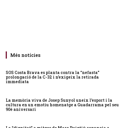
Més notícies
SOS Costa Brava es planta contra la “nefasta”
prolongació de la C-32 i n’exigeix la retirada
immediata
La memòria viva de Josep Sunyol uneix l’esport i la
cultura en un emotiu homenatge a Guadarrama pel seu
90è aniversari
La “dignitat” a mitges de Marc Puigtió: renuncia a