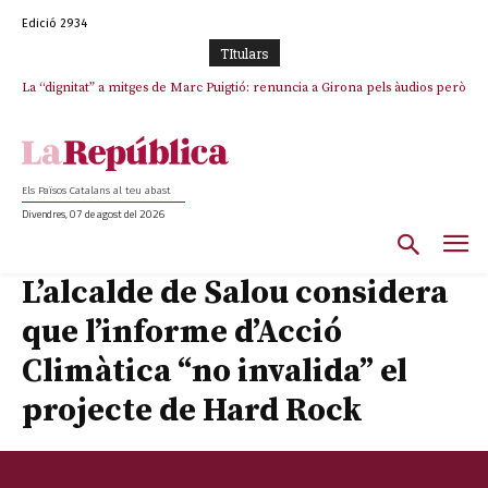
Edició 2934
TItulars
La “dignitat” a mitges de Marc Puigtió: renuncia a Girona pels àudios però
Junts exigeix que Catalunya quedi “fora” del repartiment dels menors
s’aferra als càrrecs remunerats de Sant Julià i el Consell Comarcal
migrants de Ceuta
Els Països Catalans al teu abast
Divendres, 07 de agost del 2026
L’alcalde de Salou considera
que l’informe d’Acció
Climàtica “no invalida” el
projecte de Hard Rock