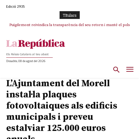
Edició 2935
TItulars
Puigdemont reivindica la transparència del seu retorn i manté el pols
ferm per la plena llibertat dels encausats
Els Països Catalans al teu abast
Dissabte, 08 de agost del 2026
L’Ajuntament del Morell
instal·la plaques
fotovoltaiques als edificis
municipals i preveu
estalviar 125.000 euros