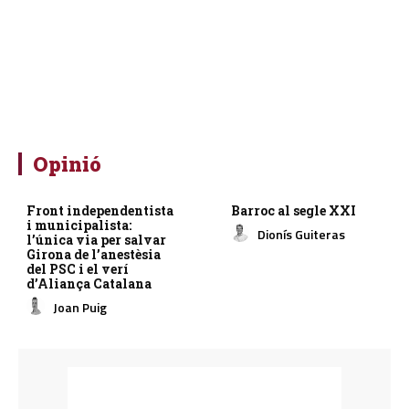
Opinió
Front independentista
Barroc al segle XXI
i municipalista:
Dionís Guiteras
l’única via per salvar
Girona de l’anestèsia
del PSC i el verí
d’Aliança Catalana
Joan Puig