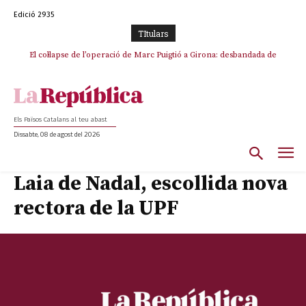
Edició 2935
TItulars
El col·lapse de l’operació de Marc Puigtió a Girona: desbandada de
l’oportunisme i fracàs de ‘Militància Decidim’
Els Països Catalans al teu abast
Dissabte, 08 de agost del 2026
Laia de Nadal, escollida nova
rectora de la UPF