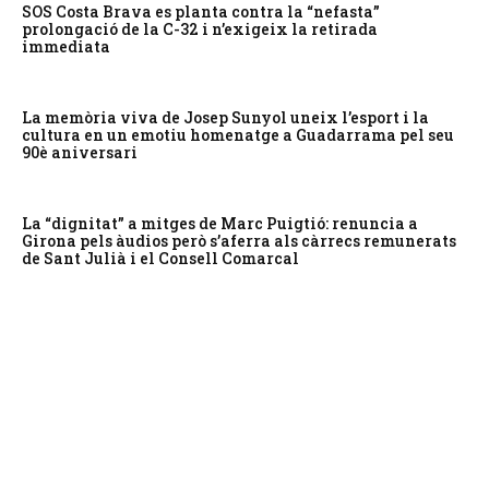
SOS Costa Brava es planta contra la “nefasta”
prolongació de la C-32 i n’exigeix la retirada
immediata
La memòria viva de Josep Sunyol uneix l’esport i la
cultura en un emotiu homenatge a Guadarrama pel seu
90è aniversari
La “dignitat” a mitges de Marc Puigtió: renuncia a
Girona pels àudios però s’aferra als càrrecs remunerats
de Sant Julià i el Consell Comarcal