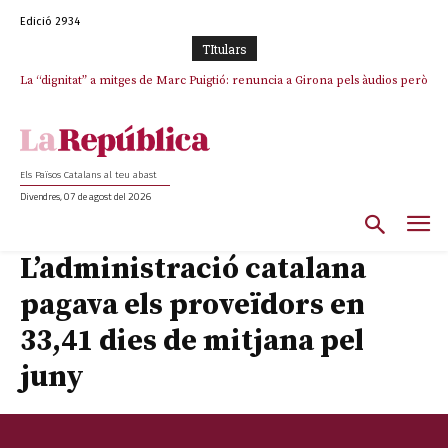
Edició 2934
TItulars
La “dignitat” a mitges de Marc Puigtió: renuncia a Girona pels àudios però
s’aferra als càrrecs remunerats de Sant Julià i el Consell Comarcal
Els Països Catalans al teu abast
Divendres, 07 de agost del 2026
L’administració catalana
pagava els proveïdors en
33,41 dies de mitjana pel
juny