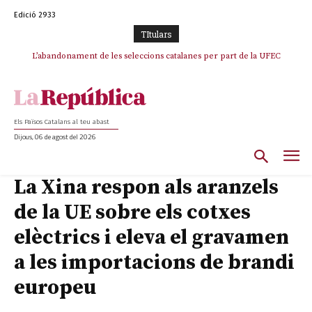
Edició 2933
TItulars
TV3 perd el lideratge després de 23 mesos: Una deriva sense continguts i
L’abandonament de les seleccions catalanes per part de la UFEC
en clau espanyola deixa el canal a mans de TVE
espanyolitza l’esport del país
Els Països Catalans al teu abast
Dijous, 06 de agost del 2026
La Xina respon als aranzels
de la UE sobre els cotxes
elèctrics i eleva el gravamen
a les importacions de brandi
europeu