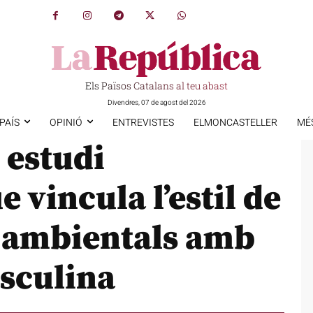
Els Països Catalans al teu abast
Divendres, 07 de agost del 2026
PAÍS
OPINIÓ
ENTREVISTES
ELMONCASTELLER
MÉ
 estudi
 vincula l’estil de
rs ambientals amb
asculina