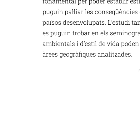
fonamental per poder establir est
puguin pal·liar les conseqüències
països desenvolupats. L’estudi ta
es puguin trobar en els seminogram
ambientals i d’estil de vida poden
àrees geogràfiques analitzades.
P