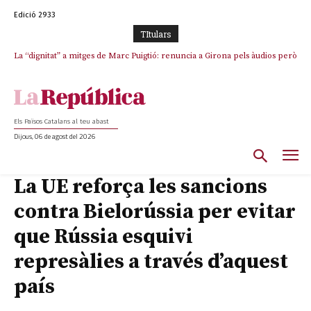
Edició 2933
TItulars
La “dignitat” a mitges de Marc Puigtió: renuncia a Girona pels àudios però
s’aferra als càrrecs remunerats de Sant Julià i el Consell Comarcal
Els Països Catalans al teu abast
Dijous, 06 de agost del 2026
La UE reforça les sancions
contra Bielorússia per evitar
que Rússia esquivi
represàlies a través d’aquest
país