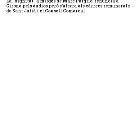
La “dignitat” a mitges de Marc Puigtió: renuncia a
Girona pels àudios però s’aferra als càrrecs remunerats
de Sant Julià i el Consell Comarcal