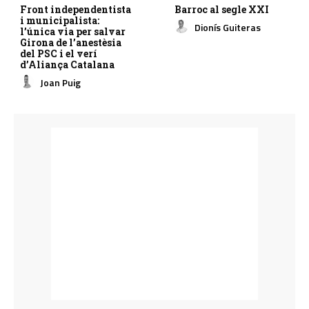
Front independentista
Barroc al segle XXI
i municipalista:
Dionís Guiteras
l’única via per salvar
Girona de l’anestèsia
del PSC i el verí
d’Aliança Catalana
Joan Puig