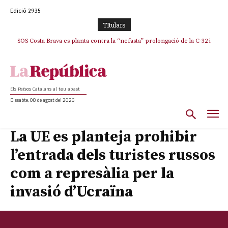
Edició 2935
TItulars
SOS Costa Brava es planta contra la “nefasta” prolongació de la C-32 i
n’exigeix la retirada immediata
Els Països Catalans al teu abast
Dissabte, 08 de agost del 2026
La UE es planteja prohibir
l’entrada dels turistes russos
com a represàlia per la
invasió d’Ucraïna