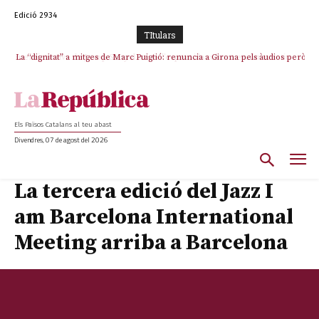
Edició 2934
TItulars
La “dignitat” a mitges de Marc Puigtió: renuncia a Girona pels àudios però
s’aferra als càrrecs remunerats de Sant Julià i el Consell Comarcal
Els Països Catalans al teu abast
Divendres, 07 de agost del 2026
La tercera edició del Jazz I
am Barcelona International
Meeting arriba a Barcelona