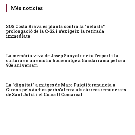
Més notícies
SOS Costa Brava es planta contra la “nefasta”
prolongació de la C-32 i n’exigeix la retirada
immediata
La memòria viva de Josep Sunyol uneix l’esport i la
cultura en un emotiu homenatge a Guadarrama pel seu
90è aniversari
La “dignitat” a mitges de Marc Puigtió: renuncia a
Girona pels àudios però s’aferra als càrrecs remunerats
de Sant Julià i el Consell Comarcal