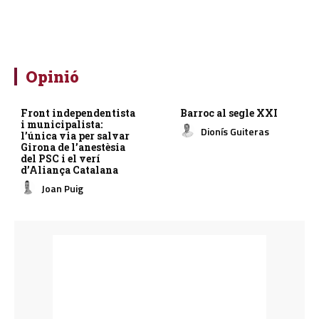
Opinió
Front independentista
Barroc al segle XXI
i municipalista:
Dionís Guiteras
l’única via per salvar
Girona de l’anestèsia
del PSC i el verí
d’Aliança Catalana
Joan Puig