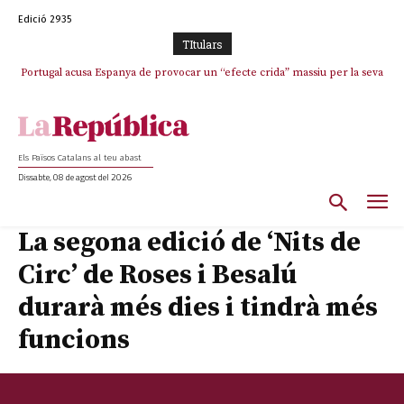
Edició 2935
TItulars
Portugal acusa Espanya de provocar un “efecte crida” massiu per la seva
El col·lapse de l’operació de Marc Puigtió a Girona: desbandada de
l’oportunisme i fracàs de ‘Militància Decidim’
“manca de regulació” migratòria
Els Països Catalans al teu abast
Dissabte, 08 de agost del 2026
La segona edició de ‘Nits de
Circ’ de Roses i Besalú
durarà més dies i tindrà més
funcions