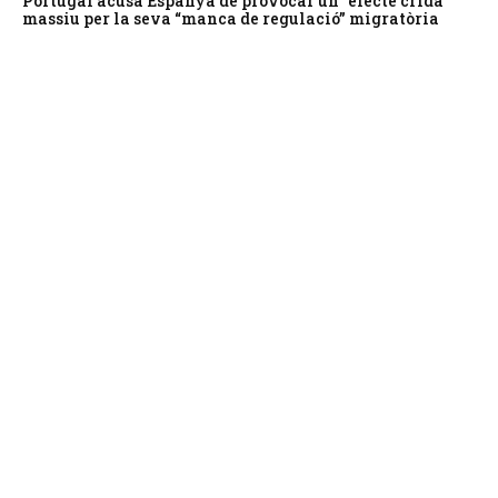
Portugal acusa Espanya de provocar un “efecte crida”
massiu per la seva “manca de regulació” migratòria