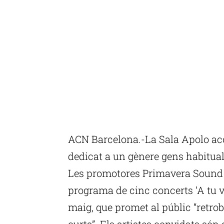
ACN Barcelona.-La Sala Apolo acol
dedicat a un gènere gens habitual
Les promotores Primavera Sound i
programa de cinc concerts ‘A tu ver
maig, que promet al públic “retro
curta”. Els artistes convidats són