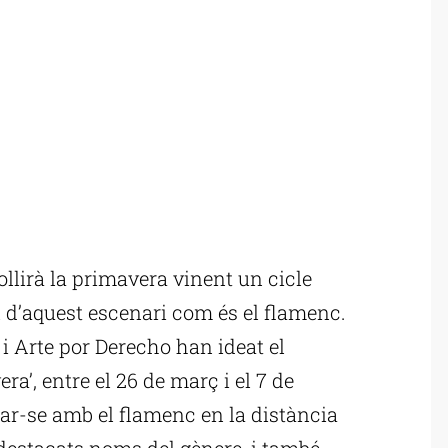
lirà la primavera vinent un cicle
 d’aquest escenari com és el flamenc.
 Arte por Derecho han ideat el
a’, entre el 26 de març i el 7 de
bar-se amb el flamenc en la distància
 destacats noms del gènere, i també