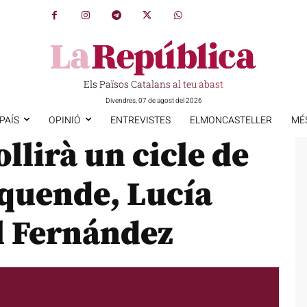
Els Països Catalans al teu abast
Divendres, 07 de agost del 2026
PAÍS
OPINIÓ
ENTREVISTES
ELMONCASTELLER
MÉ
llirà un cicle de
quende, Lucía
l Fernández