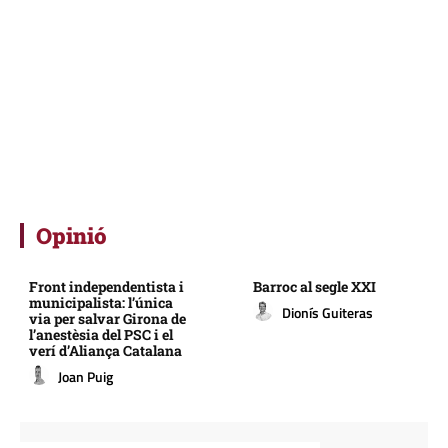
Opinió
Front independentista i
Barroc al segle XXI
municipalista: l’única
Dionís Guiteras
via per salvar Girona de
l’anestèsia del PSC i el
verí d’Aliança Catalana
Joan Puig