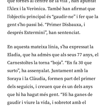
que tornés al centre de la vila”, han apuntat
l’Àlex i la Verònica. També han afirmat que
l’objectiu principal és “gaudir-ne” i fer que la
gent s’ho passi bé. “Primer Disbauxa, i
després Extermini”, han sentenciat.
En aquesta mateixa línia, s’ha expressat la
Eladia, que ha admès que als seus 77 anys, el
Carnestoltes la torna “boja”. “En fa 30 que
surto”, ha assenyalat. Juntament amb la
Soraya i la Clàudia, formen part del primer
dels seguicis, i creuen que és un dels anys
que hi ha hagut més gent. “Hi ha ganes de
gaudir i viure la vida, i sobretot amb el