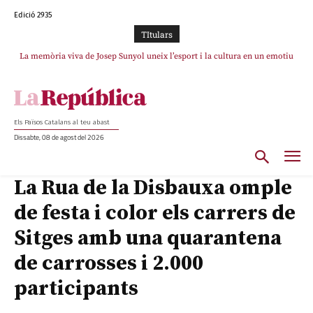
Edició 2935
TItulars
La memòria viva de Josep Sunyol uneix l’esport i la cultura en un emotiu
homenatge a Guadarrama pel seu 90è aniversari
Els Països Catalans al teu abast
Dissabte, 08 de agost del 2026
La Rua de la Disbauxa omple
de festa i color els carrers de
Sitges amb una quarantena
de carrosses i 2.000
participants