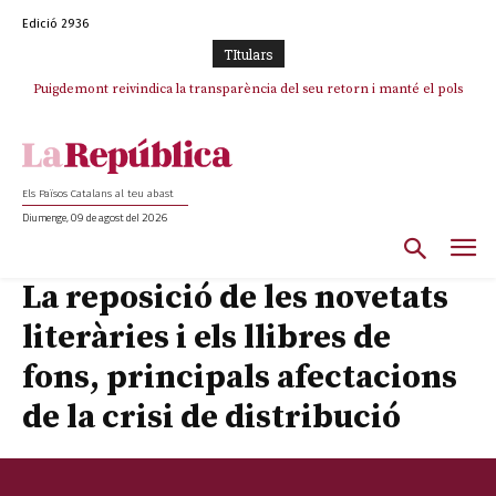
Edició 2936
TItulars
Puigdemont reivindica la transparència del seu retorn i manté el pols
Portugal acusa Espanya de provocar un “efecte crida” massiu per la seva
ferm per la plena llibertat dels encausats
“manca de regulació” migratòria
Els Països Catalans al teu abast
Diumenge, 09 de agost del 2026
La reposició de les novetats
literàries i els llibres de
fons, principals afectacions
de la crisi de distribució