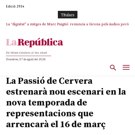
Edició 2934
TItulars
La “dignitat” a mitges de Marc Puigtió: renuncia a Girona pels àudios però
s’aferra als càrrecs remunerats de Sant Julià i el Consell Comarcal
Els Països Catalans al teu abast
Divendres, 07 de agost del 2026
La Passió de Cervera
estrenarà nou escenari en la
nova temporada de
representacions que
arrencarà el 16 de març