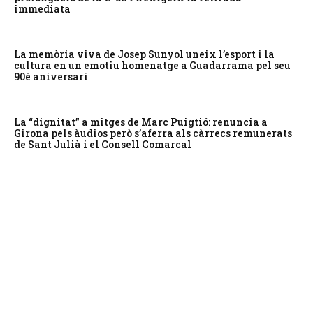
immediata
La memòria viva de Josep Sunyol uneix l’esport i la
cultura en un emotiu homenatge a Guadarrama pel seu
90è aniversari
La “dignitat” a mitges de Marc Puigtió: renuncia a
Girona pels àudios però s’aferra als càrrecs remunerats
de Sant Julià i el Consell Comarcal