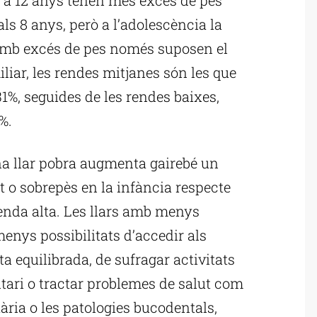
 als 8 anys, però a l’adolescència la
s amb excés de pes només suposen el
iliar, les rendes mitjanes són les que
%, seguides de les rendes baixes,
%.
na llar pobra augmenta gairebé un
at o sobrepès en la infància respecte
renda alta. Les llars amb menys
menys possibilitats d’accedir als
a equilibrada, de sufragar activitats
ntari o tractar problemes de salut com
ària o les patologies bucodentals,