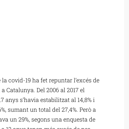
a covid-19 ha fet repuntar l’excés de
 a Catalunya. Del 2006 al 2017 el
 anys s’havia estabilitzat al 14,8% i
2,6%, sumant un total del 27,4%. Però a
umava un 29%, segons una enquesta de
4 a 12 anys tenen més excés de pes