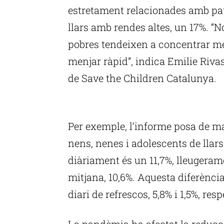
estretament relacionades amb pat
llars amb rendes altes, un 17%. “
pobres tendeixen a concentrar mé
menjar ràpid”, indica Emilie Rivas
de Save the Children Catalunya.
P
Per exemple, l’informe posa de ma
nens, nenes i adolescents de lla
diàriament és un 11,7%, lleugeram
mitjana, 10,6%. Aquesta diferènci
diari de refrescos, 5,8% i 1,5%, re
La pandèmia ha afectat la reducc