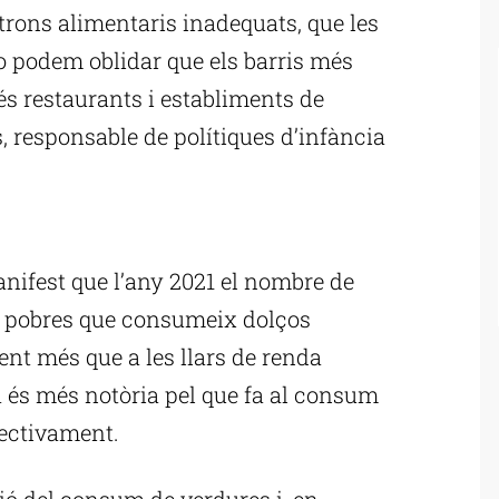
rons alimentaris inadequats, que les
No podem oblidar que els barris més
s restaurants i establiments de
, responsable de polítiques d’infància
ublicitat
nifest que l’any 2021 el nombre de
rs pobres que consumeix dolços
ent més que a les llars de renda
a és més notòria pel que fa al consum
spectivament.
ió del consum de verdures i, en