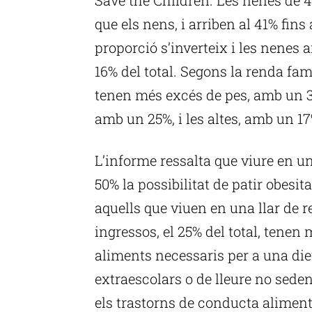
que els nens, i arriben al 41% fins
proporció s’inverteix i les nene
16% del total. Segons la renda fam
tenen més excés de pes, amb un 31
amb un 25%, i les altes, amb un 17
L’informe ressalta que viure en u
50% la possibilitat de patir obesit
aquells que viuen en una llar de 
ingressos, el 25% del total, tenen 
aliments necessaris per a una diet
extraescolars o de lleure no sede
els trastorns de conducta aliment