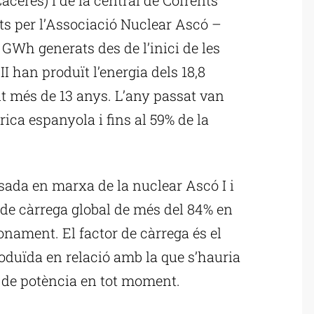
ats per l’Associació Nuclear Ascó –
Wh generats des de l’inici de les
II han produït l’energia dels 18,8
t més de 13 anys. L’any passat van
rica espanyola i fins al 59% de la
osada en marxa de la nuclear Ascó I i
r de càrrega global de més del 84% en
nament. El factor de càrrega és el
roduïda en relació amb la que s’hauria
 de potència en tot moment.