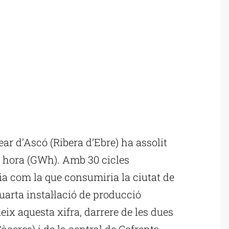
ar d’Ascó (Ribera d’Ebre) ha assolit
 hora (GWh). Amb 30 cicles
ia com la que consumiria la ciutat de
uarta instal·lació de producció
ix aquesta xifra, darrere de les dues
àceres) i de la central de Cofrents