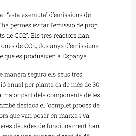
ublicitat
ar “està exempta” d’emissions de
 “ha permès evitar l’emissió de prop
ts de CO2”. Els tres reactors han
e tones de CO2, dos anys d’emissions
le que es produeixen a Espanya.
de manera segura els seus tres
rsió anual per planta és de més de 30
la major part dels components de les
 També destaca el “complet procés de
adors que van posar en marxa i va
imeres dècades de funcionament han
à que té una mitjana d’edat de 46