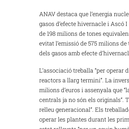
P
ANAV destaca que l’energia nucle
gasos d’efecte hivernacle i Ascó I
de 198 milions de tones equivalen
evitat l’emissió de 575 milions d
dels gasos amb efecte d’hivernac
L’associació treballa “per operar 
reactors a llarg termini”. La inve
milions d’euros i assenyala que “
centrals ja no són els originals”.
relleu generacional”. Els treball
operar les plantes durant les pr
estat rellevats “per un equip hum