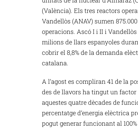
(València). Els tres reactors oper
Vandellòs (ANAV) sumen 875.000 G
operacions. Ascó I i II i Vandellòs 
milions de llars espanyoles duran
cobrir el 8,8% de la demanda elèct
catalana.
A l’agost es compliran 41 de la p
des de llavors ha tingut un facto
aquestes quatre dècades de funcio
percentatge d’energia elèctrica p
pogut generar funcionant al 100%