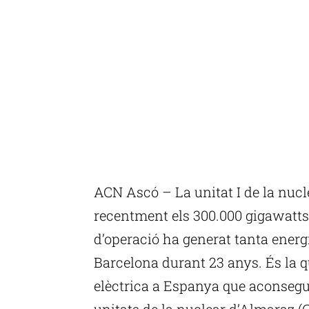
ACN Ascó – La unitat I de la nucle
recentment els 300.000 gigawatts
d’operació ha generat tanta energ
Barcelona durant 23 anys. És la q
elèctrica a Espanya que aconsegue
unitats de la nuclear d’Almaraz (C