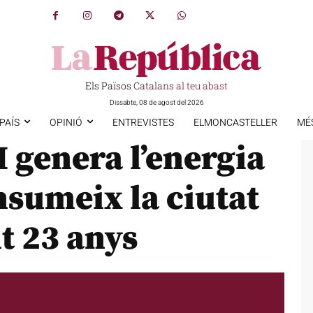
Els Països Catalans al teu abast
Dissabte, 08 de agost del 2026
PAÍS
OPINIÓ
ENTREVISTES
ELMONCASTELLER
MÉ
I genera l’energia
nsumeix la ciutat
t 23 anys