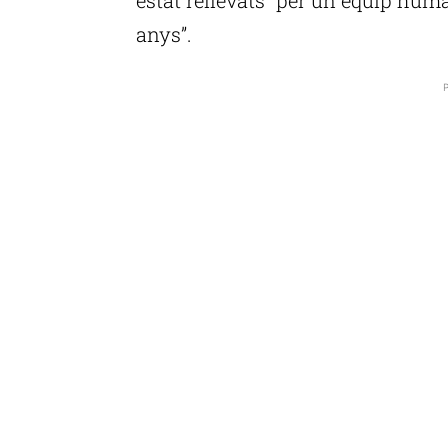
anys”.
P