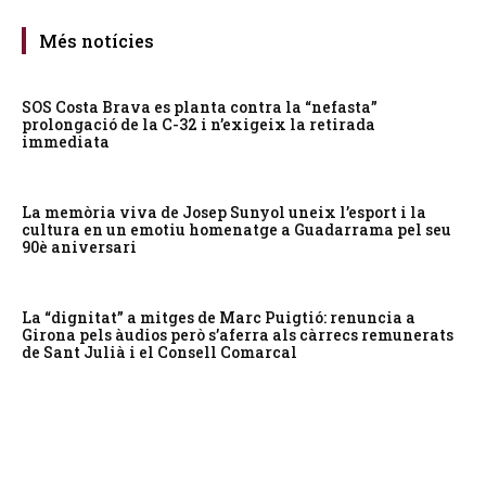
Més notícies
SOS Costa Brava es planta contra la “nefasta”
prolongació de la C-32 i n’exigeix la retirada
immediata
La memòria viva de Josep Sunyol uneix l’esport i la
cultura en un emotiu homenatge a Guadarrama pel seu
90è aniversari
La “dignitat” a mitges de Marc Puigtió: renuncia a
Girona pels àudios però s’aferra als càrrecs remunerats
de Sant Julià i el Consell Comarcal