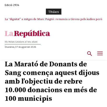
Edició 2934
TItulars
La “dignitat” a mitges de Marc Puigtió: renuncia a Girona pels àudios però
Junts exigeix que Catalunya quedi “fora” del repartiment dels menors
s’aferra als càrrecs remunerats de Sant Julià i el Consell Comarcal
migrants de Ceuta
Els Països Catalans al teu abast
Divendres, 07 de agost del 2026
La Marató de Donants de
Sang comença aquest dijous
amb l’objectiu de rebre
10.000 donacions en més de
100 municipis